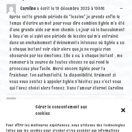
Ouvri
...
Caroline
a écrit le
19 décembre 2025
à
19h16
cette
Après cette grande période de "lessive" je prends enfin le
boîte
temps d'écrire un mot pour vous dire combien Sylvie m'a été
méta.
d'une grande aide sur mon chemin. Le jour où le basculement
à lieu s'en ai suivi une période de lessive qui m'a entrainé
dans un enchainement d'évènements intenses où Sylvie a su
à chaque instant voir clair alors que je ne voyais rien
obscurcie par les émotions. Elle a su, à chaque instant , me
ramener à la source de toutes choses ce qui rend le
processus plus facile. Merci encore Sylvie pour ta
fraicheur, ton authenticité, ta disponibilité. Vraiment si
vous vous sentez à appeler Sylvie n'hésitez pas c'est vous
qui l'avez choisi alors foncez. Dans l'amour éternel Caroline
Ouvri
...
Sébastien
a écrit le
26 avril 2025
à
7h10
cette
Gérer le consentement aux
Le monde est la manifestation de ce qu'on est et toutes les
boîte
cookies
situations confrontantes qui apparaissent sont là pour
méta.
nous aider à libérer ce qui nous entrave. Seulement, le nez
Pour offrir les meilleures expériences, nous utilisons des technologies
perdu dans nos histoires, il est parfois difficile d'y voir
telles que les cookies pour stocker et/ou accéder aux informations