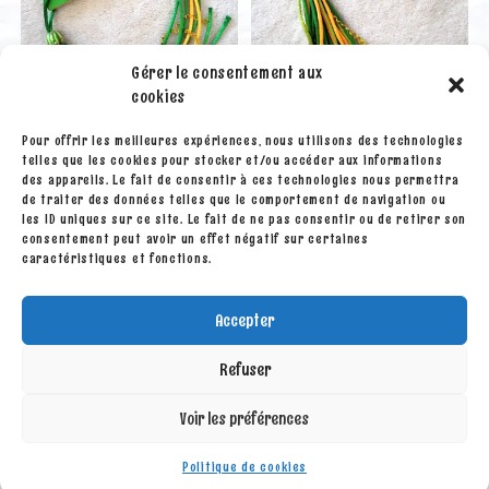
Gérer le consentement aux
cookies
Pour offrir les meilleures expériences, nous utilisons des technologies
telles que les cookies pour stocker et/ou accéder aux informations
Grigris - Déco
Grigris - Déco
des appareils. Le fait de consentir à ces technologies nous permettra
La main verte 8
La main verte 3
de traiter des données telles que le comportement de navigation ou
les ID uniques sur ce site. Le fait de ne pas consentir ou de retirer son
consentement peut avoir un effet négatif sur certaines
20.00
€
20.00
€
caractéristiques et fonctions.
Ajouter au panier
Ajouter au panier
Accepter
Refuser
Voir les préférences
Politique de cookies