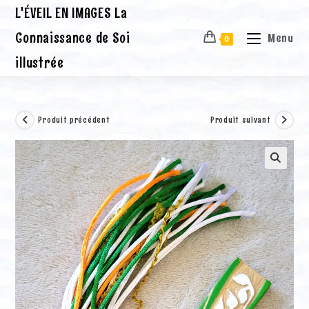
Skip
L'ÉVEIL EN IMAGES La
to
content
Connaissance de Soi
Menu
0
illustrée
Produit précédent
Produit suivant