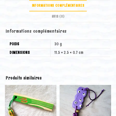
a
INFORMATIONS COMPLÉMENTAIRES
t
i
AVIS (0)
v
e
Informations complémentaires
:
POIDS
30 g
DIMENSIONS
11.5 × 2.5 × 0.7 cm
Produits similaires