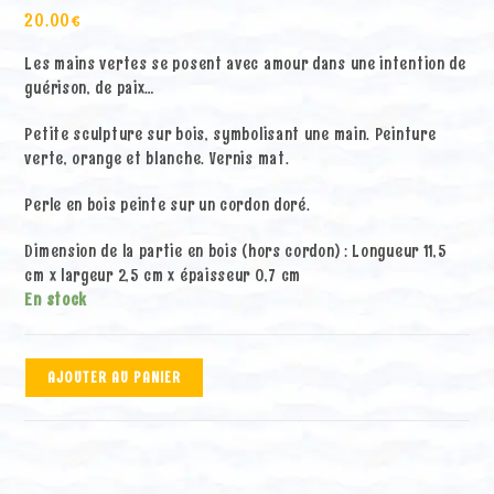
20.00
€
Les mains vertes se posent avec amour dans une intention de
guérison, de paix…
Petite sculpture sur bois, symbolisant une main. Peinture
verte, orange et blanche. Vernis mat.
Perle en bois peinte sur un cordon doré.
Dimension de la partie en bois (hors cordon) : Longueur 11,5
cm x largeur 2,5 cm x épaisseur 0,7 cm
En stock
quantité
A
AJOUTER AU PANIER
de
l
La
t
main
e
verte
r
12
n