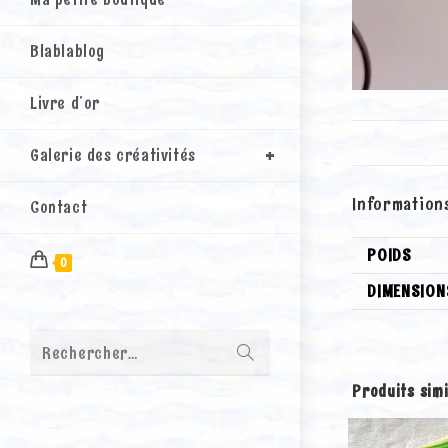
Blablablog
Livre d’or
Galerie des créativités
Information
Contact
POIDS
0
DIMENSION
Envoyer
Rechercher…
la
recherche
Produits simi