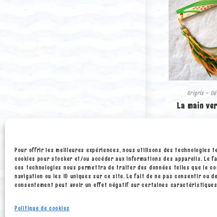
Grigris - D
La main ve
20.00
€
Ajouter a
Pour offrir les meilleures expériences, nous utilisons des technologies t
panier
cookies pour stocker et/ou accéder aux informations des appareils. Le fa
ces technologies nous permettra de traiter des données telles que le 
navigation ou les ID uniques sur ce site. Le fait de ne pas consentir ou d
consentement peut avoir un effet négatif sur certaines caractéristiques
Politique de cookies