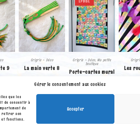
ÉPUISÉ
éco
Grigris - Déco
Grigris - Déco
,
Ma petite
Grigr
boutique
rte 9
La main verte 8
Les ro
Porte-cartes mural
en tissu (pour jeu
20.00
€
5
Gérer le consentement aux cookies
de cartes 111)
u
Ajouter au
Cho
elles que les
panier
op
40.00
€
it de consentir à
comportement de
Accepter
e retirer son
Lire la suite
 et fonctions.