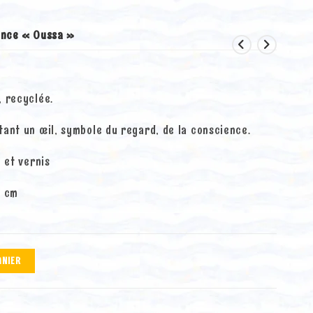
ence « Oussa »
, recyclée.
tant un œil, symbole du regard, de la conscience.
, et vernis
3 cm
A
ANIER
l
t
e