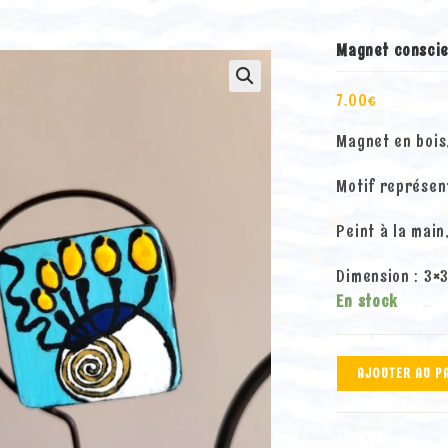
Magnet consci
7.00
€
Magnet en bois
Motif représen
Peint à la main
Dimension : 3×
En stock
quantité
AJOUTER AU P
de
Magnet
conscience