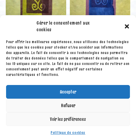
Gérer le consentement aux
cookies
Pour offrir les meilleures expériences, nous utilisons des technologies
Marque-pages
Marque-pages
telles que les cookies pour stocker et/ou accéder aux informations
Marque-page en papier
Marque-page en papier
des appareils. Le fait de consentir à ces technologies nous permettra
népalais vert/marron
népalais bleu/rose
de traiter des données telles que le comportement de navigation ou
les ID uniques sur ce site. Le fait de ne pas consentir ou de retirer son
consentement peut avoir un effet négatif sur certaines
3.00
€
3.00
€
caractéristiques et fonctions.
Ajouter au panier
Lire la suite
Accepter
Refuser
Voir les préférences
Politique de cookies