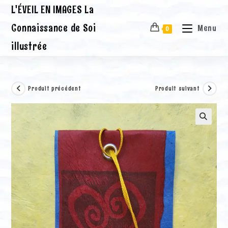
Skip
L'ÉVEIL EN IMAGES La
to
content
Connaissance de Soi
Menu
0
illustrée
Produit précédent
Produit suivant