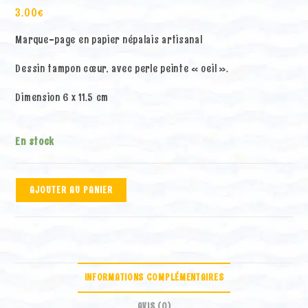
3.00
€
Marque-page en papier népalais artisanal
Dessin tampon cœur, avec perle peinte « oeil ».
Dimension 6 x 11.5 cm
En stock
quantité
A
AJOUTER AU PANIER
de
l
Marque-
t
page
e
en
r
papier
n
népalais
a
INFORMATIONS COMPLÉMENTAIRES
bordeau/bleu
t
i
AVIS (0)