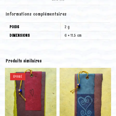
v
e
Informations complémentaires
:
POIDS
2 g
DIMENSIONS
6 × 11.5 cm
Produits similaires
ÉPUISÉ