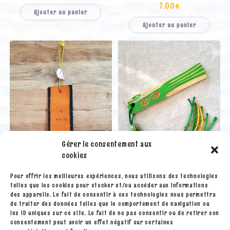
7.00
€
Ajouter au panier
Ajouter au panier
Gérer le consentement aux
cookies
Pour offrir les meilleures expériences, nous utilisons des technologies
telles que les cookies pour stocker et/ou accéder aux informations
Grigris - Déco
Grigris - Déco
des appareils. Le fait de consentir à ces technologies nous permettra
Mini gourou « Je m’aime »
La main verte 8
de traiter des données telles que le comportement de navigation ou
les ID uniques sur ce site. Le fait de ne pas consentir ou de retirer son
consentement peut avoir un effet négatif sur certaines
1.00
€
20.00
€