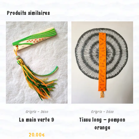
Produits similaires
Grigris - Déco
Grigris - Déco
La main verte 9
Tissu long – pompon
orange
20.00
€