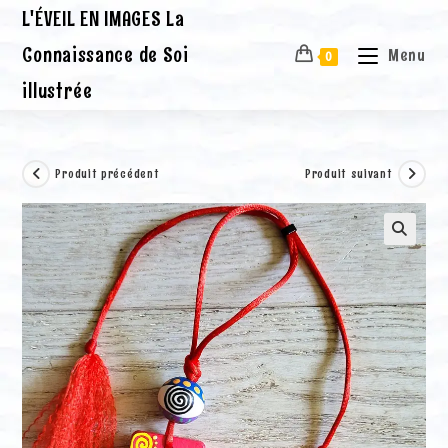
Skip
L'ÉVEIL EN IMAGES La
to
content
Connaissance de Soi
Menu
0
illustrée
Produit précédent
Produit suivant