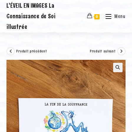
Skip
L'ÉVEIL EN IMAGES La
to
content
Connaissance de Soi
Menu
0
illustrée
Produit précédent
Produit suivant