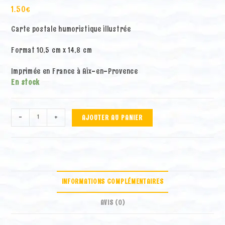
1.50
€
Carte postale humoristique illustrée
Format 10,5 cm x 14,8 cm
Imprimée en France à Aix-en-Provence
En stock
quantité
A
-
+
AJOUTER AU PANIER
de
l
Carte
t
postale
e
"La
r
fin
n
de
a
INFORMATIONS COMPLÉMENTAIRES
la
t
souffrance"
i
AVIS (0)
v
e