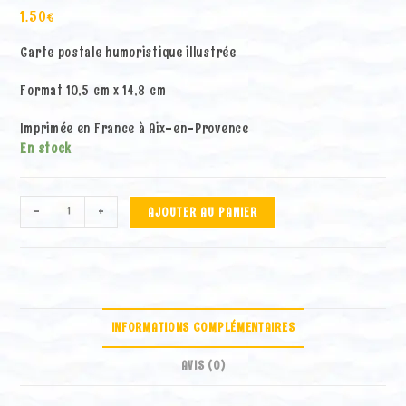
1.50
€
Carte postale humoristique illustrée
Format 10,5 cm x 14,8 cm
Imprimée en France à Aix-en-Provence
En stock
quantité
A
-
+
AJOUTER AU PANIER
de
l
Carte
t
postale
e
"Pour
r
qui
n
je
a
INFORMATIONS COMPLÉMENTAIRES
me
t
prends"
i
AVIS (0)
v
e