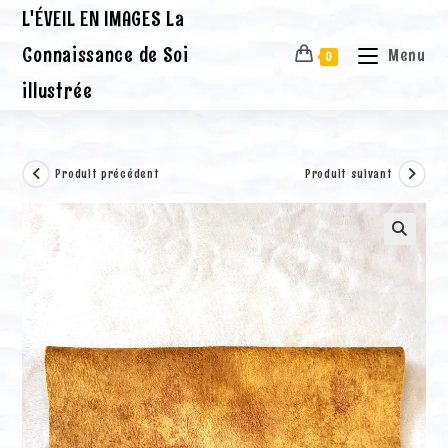
Skip
L'ÉVEIL EN IMAGES La
to
content
Connaissance de Soi
Menu
0
illustrée
Produit précédent
Produit suivant