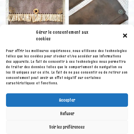
Gérer le consentement aux
cookies
Pour offrir les meilleures expériences, nous utilisons des technologies
telles que les cookies pour stocker et/ou accéder aux informations
Boites et pochettes
Boites et pochettes
des appareils. Le fait de consentir à ces technologies nous permettra
Pochette « Safari » tribal
Pochette « Nomade »
de traiter des données telles que le comportement de navigation ou
les ID uniques sur ce site. Le fait de ne pas consentir ou de retirer son
consentement peut avoir un effet négatif sur certaines
15.00
€
10.00
€
caractéristiques et fonctions.
Ajouter au panier
Ajouter au panier
Accepter
Refuser
Voir les préférences