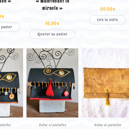
son »
« Maintenant le
miracle »
50.00
€
0
€
Lire la suite
10.00
€
 panier
Ajouter au panier
ochettes
Boites et pochettes
Boites et pochettes