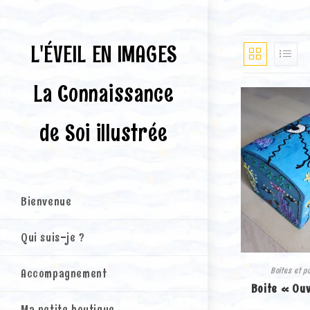
Skip
to
content
L'ÉVEIL EN IMAGES
La Connaissance
de Soi illustrée
Bienvenue
Qui suis-je ?
Boites et p
Accompagnement
Boite « Ou
Ma petite boutique