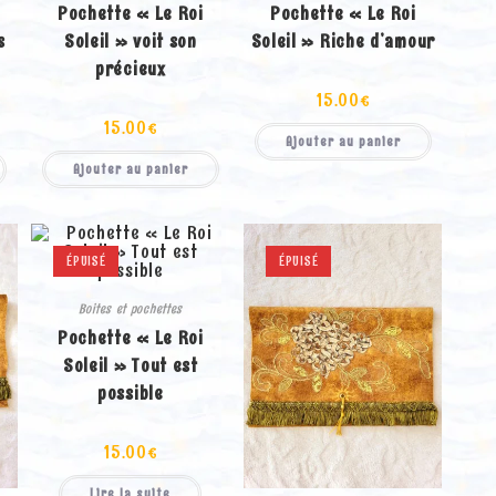
Pochette « Le Roi
Pochette « Le Roi
s
Soleil » voit son
Soleil » Riche d’amour
précieux
15.00
€
15.00
€
Ajouter au panier
Ajouter au panier
ÉPUISÉ
ÉPUISÉ
Boites et pochettes
Pochette « Le Roi
Soleil » Tout est
possible
15.00
€
Lire la suite