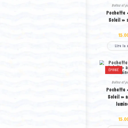
Boites et p
Pochette 
Soleil » 
15.0
Lire la 
ÉPUISÉ
Boites et p
Pochette 
Soleil » 
lumin
15.0