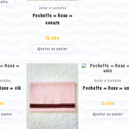
suite
Boites et pochettes
Pochette « Rose »
coeurs
15.00
€
Ajouter au panier
ochettes
Boites et pochettes
Rose » clé
Pochette « Rose » un
0
€
15.00
€
 panier
Ajouter au panier