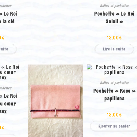
ochettes
Boites et pochettes
« Le Roi
Pochette « Le Roi
a la clé
Soleil »
0
€
15.00
€
suite
Lire la suite
Boites et pochettes
ochettes
Pochette « Rose »
« Le Roi
papillons
au cœur
eux
15.00
€
Ajouter au panier
0
€