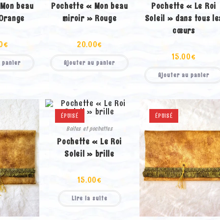
 Mon beau
Pochette « Mon beau
Pochette « Le Roi
 Orange
miroir » Rouge
Soleil » dans tous le
cœurs
0
€
20.00
€
15.00
€
 panier
Ajouter au panier
Ajouter au panier
ÉPUISÉ
ÉPUISÉ
Boites et pochettes
Pochette « Le Roi
Soleil » brille
15.00
€
Lire la suite