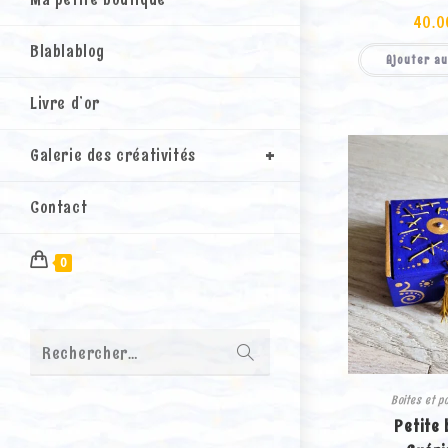
40.0
Blablablog
Ajouter au
Livre d’or
Galerie des créativités
Contact
0
Envoyer
Rechercher…
la
recherche
Boites et p
Petite 