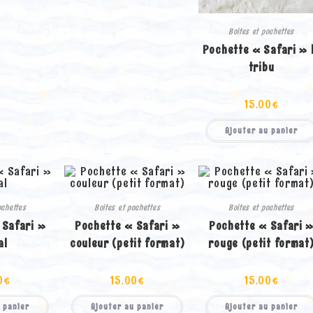
Boites et pochettes
Pochette « Safari » 
tribu
15.00
€
Ajouter au panier
ochettes
Boites et pochettes
Boites et pochettes
 Safari »
Pochette « Safari »
Pochette « Safari 
al
couleur (petit format)
rouge (petit format
0
€
15.00
€
15.00
€
 panier
Ajouter au panier
Ajouter au panier