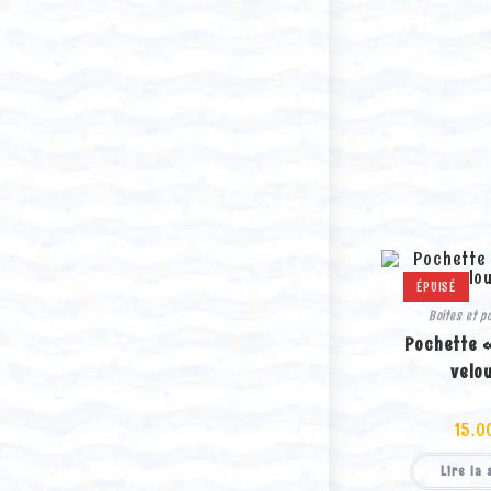
ÉPUISÉ
Boites et p
Pochette 
velo
15.0
Lire la 