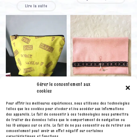
Lire la suite
Gérer le consentement aux
cookies
Pour offrir les meilleures expériences, nous utilisons des technologies
Boites et pochettes
Boites et pochettes
telles que les cookies pour stocker et/ou accéder aux informations
Grande pochette « Ça voit
Pochette « Rose » clé
des appareils. Le fait de consentir à ces technologies nous permettra
la vie en cœur »
de traiter des données telles que le comportement de navigation ou
les ID uniques sur ce site. Le fait de ne pas consentir ou de retirer son
15.00
€
consentement peut avoir un effet négatif sur certaines
11.00
€
caractéristiques et fonctions.