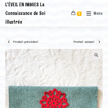
Skip
L'ÉVEIL EN IMAGES La
to
content
Connaissance de Soi
Menu
0
illustrée
Produit précédent
Produit suivant