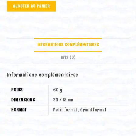
quantité
A
AJOUTER AU PANIER
de
l
Pochette
t
"Darling"
e
en
r
rouge
n
(éveil,
a
INFORMATIONS COMPLÉMENTAIRES
paix)
t
i
AVIS (0)
v
e
Informations complémentaires
:
POIDS
60 g
DIMENSIONS
30 × 18 cm
FORMAT
Petit format, Grand format