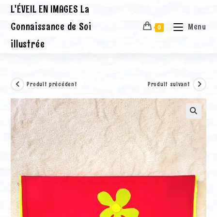
Skip
L'ÉVEIL EN IMAGES La
to
content
Connaissance de Soi
Menu
0
illustrée
Produit précédent
Produit suivant