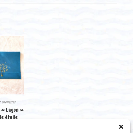
t pochettes
 « Lagon »
le étoile
 format)