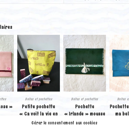
laires
ettes
Boites et pochettes
Boites et pochettes
Boites e
Rose »
Petite pochette
Pochette
Pochette
« Ça voit la vie en
« Irlande » mousse
ma bel
cœur »
fleurie
(Petit
Gérer le consentement aux cookies