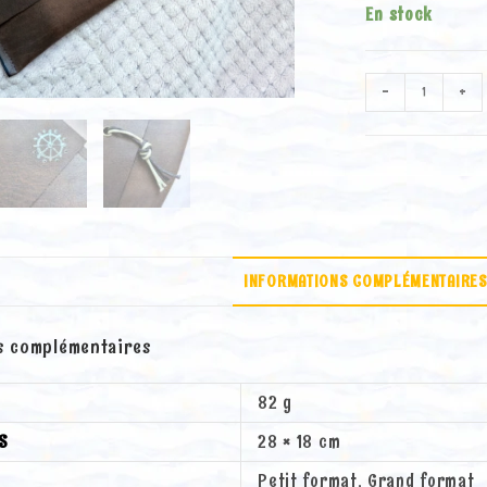
En stock
quantité
-
+
de
Pochette
"Nomade"
INFORMATIONS COMPLÉMENTAIRE
s complémentaires
82 g
S
28 × 18 cm
Petit format, Grand format