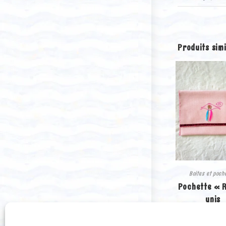
Produits simi
Boites et poch
Pochette « 
unis
15.00
€