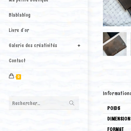
Blablablog
Livre d’or
Galerie des créativités
Contact
0
Information
Envoyer
Rechercher…
la
POIDS
recherche
DIMENSION
FORMAT