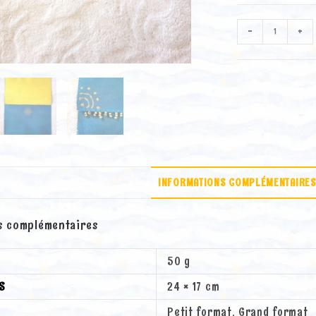
quantité
-
+
de
Pochette
"Lagon"
perles
(Petit
format)
INFORMATIONS COMPLÉMENTAIRE
s complémentaires
50 g
S
24 × 17 cm
Petit format, Grand format