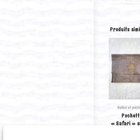
Produits simi
Boites et poch
Pochett
« Safari » s
(Petit for