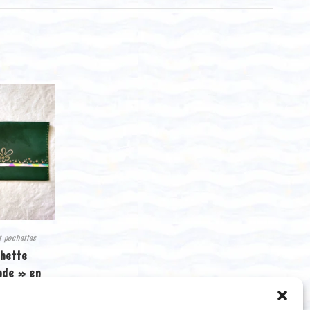
t pochettes
hette
nde » en
leurs