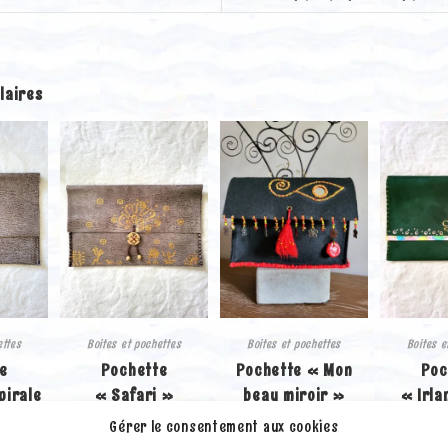
laires
ettes
Boites et pochettes
Boites et pochettes
Boites e
e
Pochette
Pochette « Mon
Poc
pirale
« Safari »
beau miroir »
« Irla
mat)
Gratitude
Rouge
cou
Gérer le consentement aux cookies