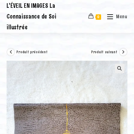
Skip
L'ÉVEIL EN IMAGES La
to
content
Connaissance de Soi
Menu
0
illustrée
Produit précédent
Produit suivant