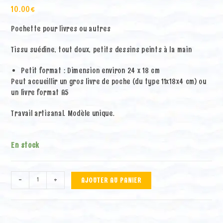
10.00
€
Pochette pour livres ou autres
Tissu suédine, tout doux, petits dessins peints à la main
Petit format : Dimension environ 24 x 18 cm
Peut accueillir un gros livre de poche (du type 11x18x4 cm) ou
un livre format A5
Travail artisanal. Modèle unique.
En stock
quantité
A
-
+
AJOUTER AU PANIER
de
l
Pochette
t
"Safari"
e
spirale
r