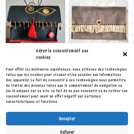
Gérer le consentement aux
cookies
Pour offrir les meilleures expériences, nous utilisons des technologies
Boites et pochettes
Boites et pochettes
telles que les cookies pour stocker et/ou accéder aux informations
Pochette « Mon beau
Pochette « Safari » tribal
des appareils. Le fait de consentir à ces technologies nous permettra
miroir » Rouge
de traiter des données telles que le comportement de navigation ou
les ID uniques sur ce site. Le fait de ne pas consentir ou de retirer son
15.00
€
consentement peut avoir un effet négatif sur certaines
20.00
€
caractéristiques et fonctions.
Ajouter au panier
Ajouter au panier
Accepter
Refuser