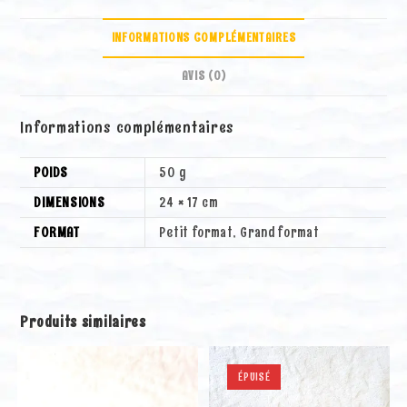
(Petit
n
format)
a
INFORMATIONS COMPLÉMENTAIRES
t
i
AVIS (0)
v
e
Informations complémentaires
:
POIDS
50 g
DIMENSIONS
24 × 17 cm
FORMAT
Petit format, Grand format
Produits similaires
ÉPUISÉ