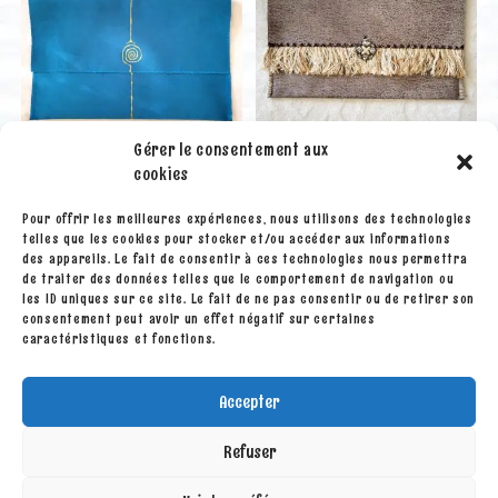
Gérer le consentement aux
cookies
Pour offrir les meilleures expériences, nous utilisons des technologies
Boites et pochettes
Boites et pochettes
telles que les cookies pour stocker et/ou accéder aux informations
Pochette « Lagon »
Pochette « Safari » la
des appareils. Le fait de consentir à ces technologies nous permettra
spirale
tribu
de traiter des données telles que le comportement de navigation ou
les ID uniques sur ce site. Le fait de ne pas consentir ou de retirer son
consentement peut avoir un effet négatif sur certaines
15.00
€
15.00
€
caractéristiques et fonctions.
Ajouter au panier
Ajouter au panier
Accepter
Refuser