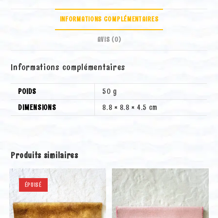
n
a
INFORMATIONS COMPLÉMENTAIRES
t
i
AVIS (0)
v
e
Informations complémentaires
:
POIDS
50 g
DIMENSIONS
8.8 × 8.8 × 4.5 cm
Produits similaires
ÉPUISÉ