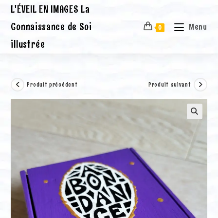
Skip
L'ÉVEIL EN IMAGES La
to
content
Connaissance de Soi
Menu
0
illustrée
Produit précédent
Produit suivant