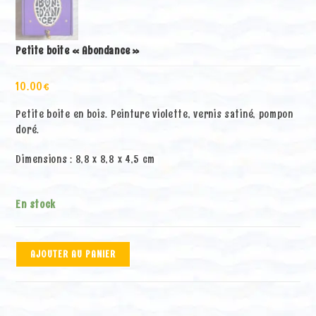
Petite boite « Abondance »
10.00
€
Petite boite en bois. Peinture violette, vernis satiné, pompon
doré.
Dimensions : 8,8 x 8,8 x 4,5 cm
En stock
quantité
A
AJOUTER AU PANIER
de
l
Petite
t
boite
e
"Abondance"
r